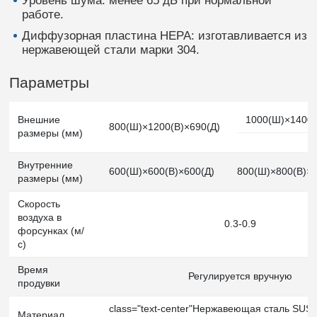
Уровень шума: менее 65 дБ при нормальной
работе.
Диффузорная пластина HEPA: изготавливается из
нержавеющей стали марки 304.
Параметры
Внешние
1000(Ш)×1400(
800(Ш)×1200(В)×690(Д)
размеры (мм)
Внутренние
600(Ш)×600(В)×600(Д)
800(Ш)×800(В)×8
размеры (мм)
Скорость
воздуха в
0.3-0.9
форсунках (м/
с)
Время
Регулируется вручную
продувки
class="text-center"Нержавеющая сталь SUS
Материал